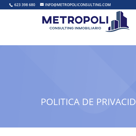
623 398 680
INFO@METROPOLICONSULTING.COM
POLITICA DE PRIVACI